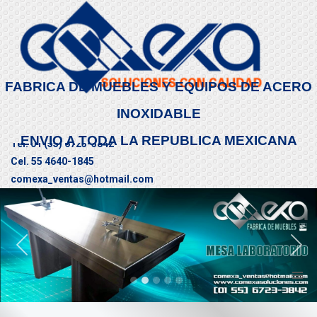
FABRICA DE MUEBLES Y EQUIPOS DE ACERO
INOXIDABLE
ENVIO A TODA LA REPUBLICA MEXICANA
Tel. 01 (55) 6723-3842
Cel. 55 4640-1845
comexa_ventas@hotmail.com
CONTÁCTENOS