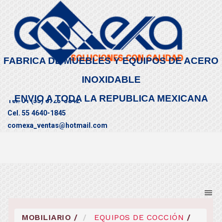
FABRICA DE MUEBLES Y EQUIPOS DE ACERO
INOXIDABLE
ENVIO A TODA LA REPUBLICA MEXICANA
Tel. 01 (55) 6723-3842
Cel. 55 4640-1845
comexa_ventas@hotmail.com
CONTÁCTENOS
MOBILIARIO
/
EQUIPOS DE COCCIÓN
/