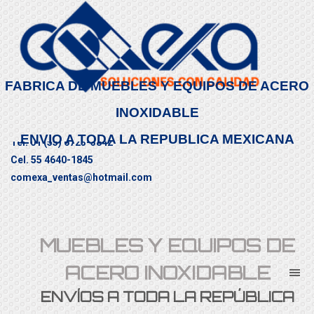
FABRICA DE MUEBLES Y EQUIPOS DE ACERO
INOXIDABLE
ENVIO A TODA LA REPUBLICA MEXICANA
Tel. 01 (55) 6723-3842
Cel. 55 4640-1845
comexa_ventas@hotmail.com
CONTÁCTENOS
MUEBLES Y EQUIPOS DE
ACERO INOXIDABLE
ENVÍOS A TODA LA REPÚBLICA