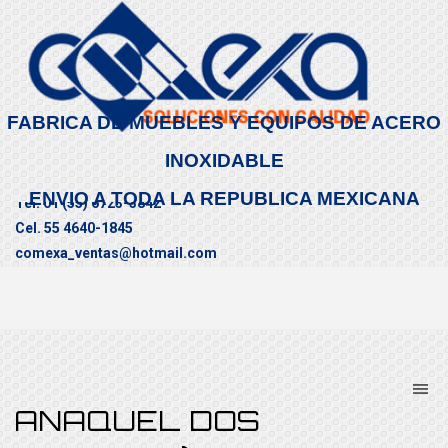
FABRICA DE MUEBLES Y EQUIPOS DE ACERO
INOXIDABLE
ENVIO A TODA LA REPUBLICA MEXICANA
Tel. 01 (55) 6723-3842
Cel. 55 4640-1845
comexa_ventas@hotmail.com
CONTÁCTENOS
ANAQUEL DOS