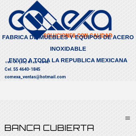
FABRICA DE MUEBLES Y EQUIPOS DE ACERO
INOXIDABLE
ENVIO A TODA LA REPUBLICA MEXICANA
Tel. 01 (55) 6723-3842
Cel. 55 4640-1845
comexa_ventas@hotmail.com
CONTÁCTENOS
BANCA CUBIERTA