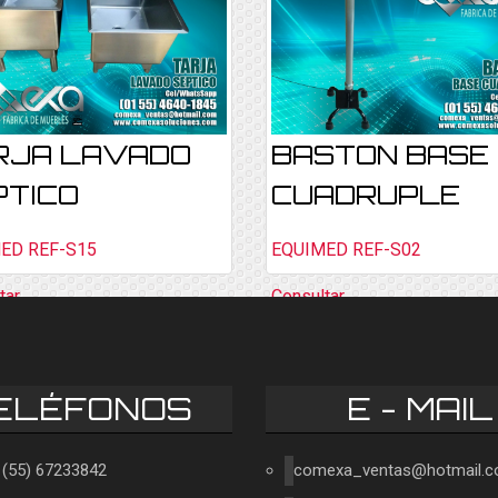
RJA LAVADO
BASTON BASE
PTICO
CUADRUPLE
ED REF-S15
EQUIMED REF-S02
tar
Consultar
ELÉFONOS
E - MAIL
1 (55) 67233842
comexa_ventas@hotmail.