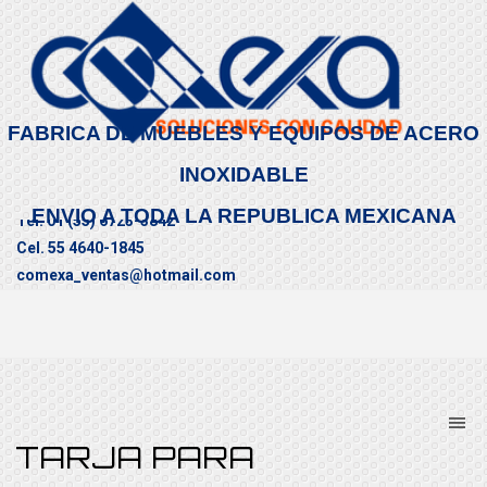
FABRICA DE MUEBLES Y EQUIPOS DE ACERO
INOXIDABLE
ENVIO A TODA LA REPUBLICA MEXICANA
Tel. 01 (55) 6723-3842
Cel. 55 4640-1845
comexa_ventas@hotmail.com
CONTÁCTENOS
TARJA PARA