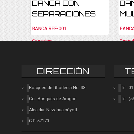
BANCA CON
BA
SEPARACIONES
MU
BANCA REF-001
BANCA
Consultar
Consul
DIRECCIÓN
T
Bosques de Rhodesia No. 38
Tel. 0
Col. Bosques de Aragón
Tel. (
Alcaldia. Nezahualcóyotl
C.P. 57170