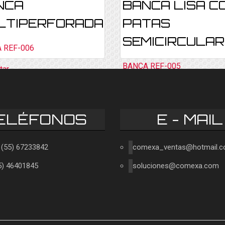
NCA
BANCA LISA C
LTIPERFORADA
PATAS
SEMICIRCULA
 REF-006
BANCA REF-005
tar
Consultar
ELÉFONOS
E - MAIL
1 (55) 67233842
comexa_ventas@hotmail.
55) 46401845
soluciones@comexa.com